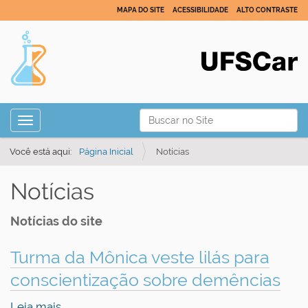
MAPA DO SITE
ACESSIBILIDADE
ALTO CONTRASTE
N
Busca
Toggle navigation
a
Busca Avançada…
v
Você está aqui:
Página Inicial
Notícias
e
Notícias
g
a
Notícias do site
ç
ã
Turma da Mônica veste lilás para
o
conscientização sobre demências
Leia mais…