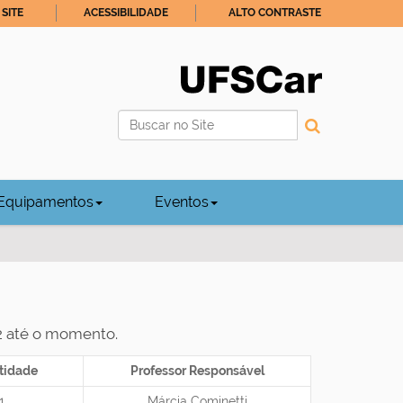
SITE
ACESSIBILIDADE
ALTO CONTRASTE
Busca
Busca Avançada…
Equipamentos
Eventos
12 até o momento.
tidade
Professor Responsável
1
Márcia Cominetti