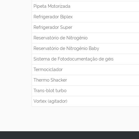
Pipeta Motorizada
Refrigerador Biplex
Refrigerador Super
Reservatório de Nitrogênio
Reservatório de Nitrogênio Baby
Sistema de Fotodocumentação de géis
Termociclador
Thermo Shacker
Trans-blot turbo
Vortex (agitador)