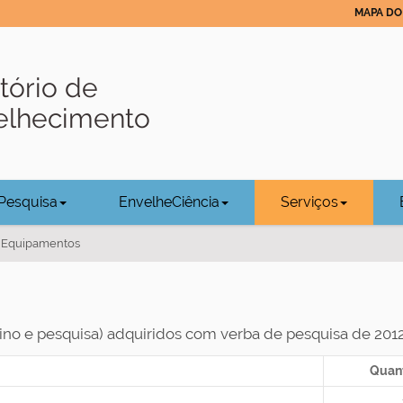
MAPA DO 
tório de
velhecimento
Pesquisa
EnvelheCiência
Serviços
e Equipamentos
ino e pesquisa) adquiridos com verba de pesquisa de 20
Quan