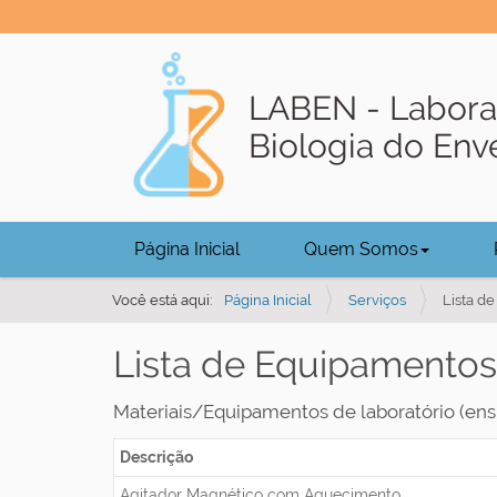
LABEN - Labora
Biologia do En
N
Página Inicial
Quem Somos
a
v
Você está aqui:
Página Inicial
Serviços
Lista d
e
Lista de Equipamentos
g
a
Materiais/Equipamentos de laboratório (ens
ç
ã
Descrição
o
Agitador Magnético com Aquecimento