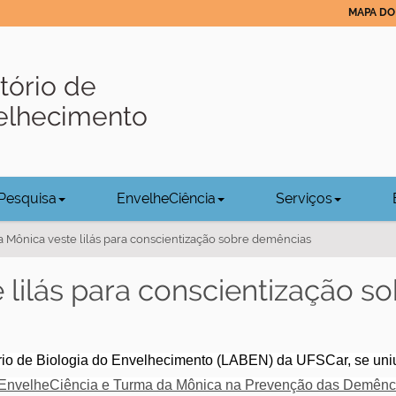
MAPA DO 
tório de
velhecimento
Pesquisa
EnvelheCiência
Serviços
 Mônica veste lilás para conscientização sobre demências
lilás para conscientização so
ório de Biologia do Envelhecimento (LABEN) da UFSCar, se uniu 
 "EnvelheCiência e Turma da Mônica na Prevenção das Demênc