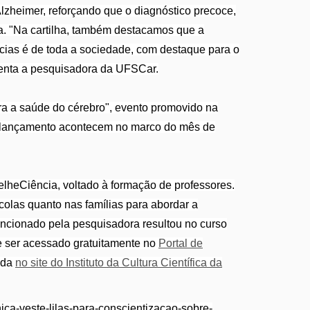
lzheimer, reforçando que o diagnóstico precoce,
da. "Na cartilha, também destacamos que a
cias é de toda a sociedade, com destaque para o
menta a pesquisadora da UFSCar.
ra a saúde do cérebro", evento promovido na
e lançamento acontecem no marco do mês de
velheCiência, voltado à formação de professores.
colas quanto nas famílias para abordar a
mencionado pela pesquisadora resultou no curso
 ser acessado gratuitamente no
Portal de
ada
no site do Instituto da Cultura Científica da
ca-veste-lilas-para-conscientizacao-sobre-