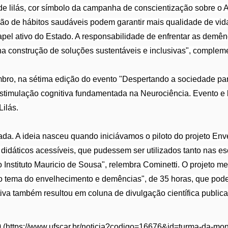
de lilás, cor símbolo da campanha de conscientização sobre o A
ção de hábitos saudáveis podem garantir mais qualidade de vi
pel ativo do Estado. A responsabilidade de enfrentar as demên
na construção de soluções sustentáveis e inclusivas", comple
embro, na sétima edição do evento "Despertando a sociedade pa
stimulação cognitiva fundamentada na Neurociência. Evento 
ilás.
zada. A ideia nasceu quando iniciávamos o piloto do projeto En
didáticos acessíveis, que pudessem ser utilizados tanto nas es
o Instituto Mauricio de Sousa", relembra Cominetti. O projeto 
 tema do envelhecimento e demências", de 35 horas, que pode
iativa também resultou em coluna de divulgação científica public
(https://www.ufscar.br/noticia?codigo=16676&id=turma-da-moni