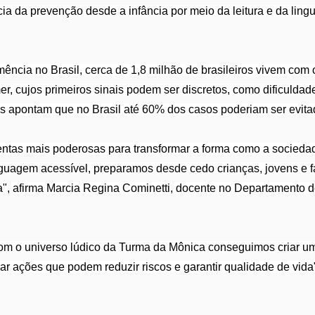
ncia da prevenção desde a infância por meio da leitura e da lin
ncia no Brasil, cerca de 1,8 milhão de brasileiros vivem com o
er, cujos primeiros sinais podem ser discretos, como dificulda
es apontam que no Brasil até 60% dos casos poderiam ser evita
ntas mais poderosas para transformar a forma como a socieda
guagem acessível, preparamos desde cedo crianças, jovens e 
da", afirma Marcia Regina Cominetti, docente no Departamento
om o universo lúdico da Turma da Mônica conseguimos criar um
irar ações que podem reduzir riscos e garantir qualidade de vid