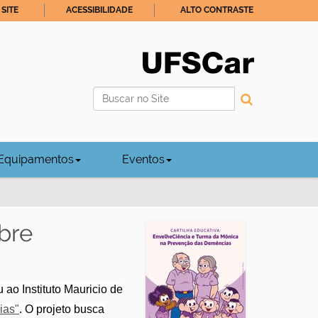
SITE
ACESSIBILIDADE
ALTO CONTRASTE
Busca
Busca Avançada…
Equipamentos
Eventos
bre
ao Instituto Mauricio de
ias"
. O projeto busca