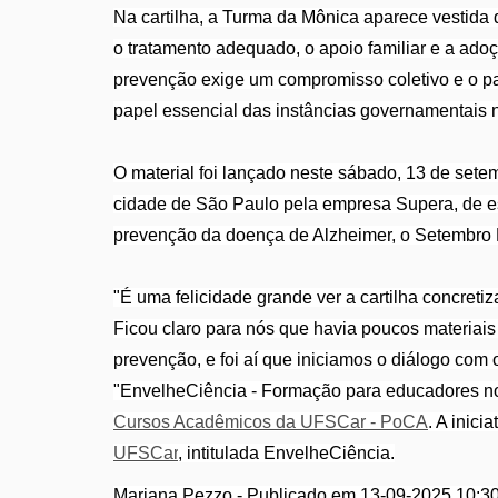
Na cartilha, a Turma da Mônica aparece vestida 
o tratamento adequado, o apoio familiar e a ado
prevenção exige um compromisso coletivo e o pa
papel essencial das instâncias governamentais 
O material foi lançado neste sábado, 13 de set
cidade de São Paulo pela empresa Supera, de e
prevenção da doença de Alzheimer, o Setembro L
"É uma felicidade grande ver a cartilha concreti
Ficou claro para nós que havia poucos materiais 
prevenção, e foi aí que iniciamos o diálogo com 
"EnvelheCiência - Formação para educadores no
Cursos Acadêmicos da UFSCar - PoCA
. A inic
UFSCar
, intitulada EnvelheCiência.
Mariana Pezzo - Publicado em 13-09-2025 10:30 