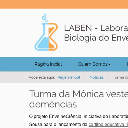
LABEN - Labora
Biologia do En
N
Página Inicial
Quem Somos
a
v
Você está aqui:
Página Inicial
Notícias
Turma da
e
Turma da Mônica veste 
g
a
demências
ç
ã
O projeto EnvelheCiência, iniciativa do Laborat
o
Sousa para o lançamento da
cartilha educativa