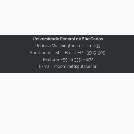
Universidade Federal de São Carlos
Rodovia Washington Luis, km 235
São Carlos - SP - BR -
CEP: 13565-905
Telefone: +55 16 3351-6672
E-mail: mcominetti@ufscar.br