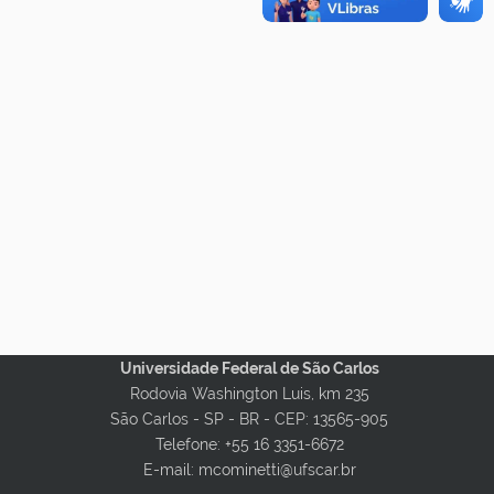
Universidade Federal de São Carlos
Rodovia Washington Luis, km 235
São Carlos - SP - BR -
CEP: 13565-905
Telefone: +55 16 3351-6672
E-mail: mcominetti@ufscar.br