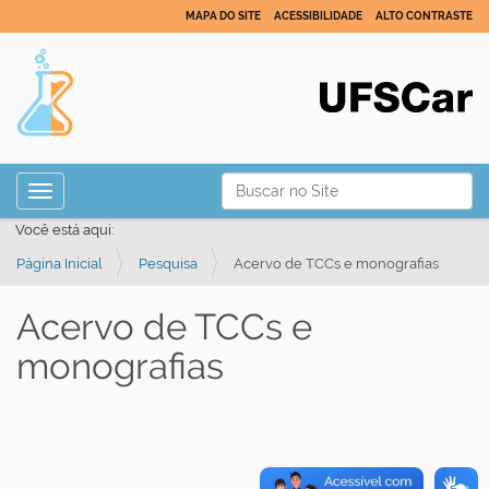
MAPA DO SITE
ACESSIBILIDADE
ALTO CONTRASTE
N
Busca
Toggle navigation
a
Busca Avançada…
Você está aqui:
v
Página Inicial
Pesquisa
Acervo de TCCs e monografias
e
g
Acervo de TCCs e
a
monografias
ç
ã
o