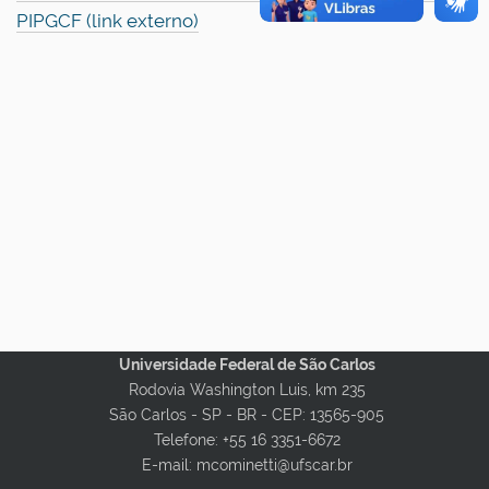
PIPGCF (link externo)
Universidade Federal de São Carlos
Rodovia Washington Luis, km 235
São Carlos - SP - BR -
CEP: 13565-905
Telefone: +55 16 3351-6672
E-mail: mcominetti@ufscar.br