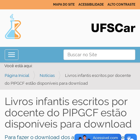
MAPA DO SITE
ACESSIBILIDADE
ALTO CONTRASTE
N
Busca
Toggle navigation
a
Busca Avançada…
Você está aqui:
v
Página Inicial
Notícias
Livros infantis escritos por docente
e
do PIPGCF estão disponíveis para download
g
a
Livros infantis escritos por
ç
docente do PIPGCF estão
ã
o
disponíveis para download
Para fazer o download dos arquivos acesse o site do