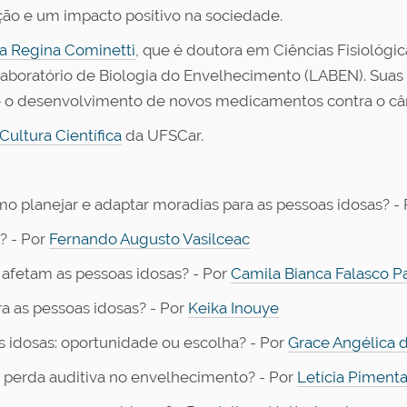
o e um impacto positivo na sociedade.
a Regina Cominetti
, que é doutora em Ciências Fisiológ
boratório de Biologia do Envelhecimento (LABEN). Suas p
e o desenvolvimento de novos medicamentos contra o câ
 Cultura Científica
da UFSCar.
o planejar e adaptar moradias para as pessoas idosas? -
? - Por
Fernando Augusto Vasilceac
afetam as pessoas idosas? - Por
Camila Bianca Falasco P
a as pessoas idosas? - Por
Keika Inouye
s idosas: oportunidade ou escolha? - Por
Grace Angélica 
perda auditiva no envelhecimento? - Por
Letícia Piment