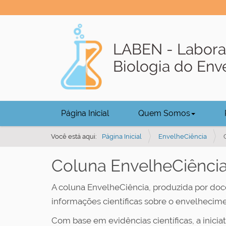
LABEN - Labora
Biologia do En
N
Página Inicial
Quem Somos
a
v
Você está aqui:
Página Inicial
EnvelheCiência
e
Coluna EnvelheCiênci
g
a
A coluna EnvelheCiência, produzida por do
ç
informações científicas sobre o envelhecime
ã
o
Com base em evidências científicas, a inicia