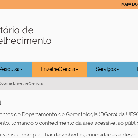
MAPA DO 
tório de
velhecimento
Pesquisa
EnvelheCiência
Serviços
Coluna EnvelheCiência
a
centes do Departamento de Gerontologia (DGero) da UFSCa
nto, tornando o conhecimento da área acessível ao públic
tiva visou compartilhar descobertas, curiosidades e desmi