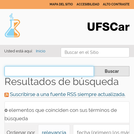
MAPA DEL SITIO
ACCESIBILIDAD
ALTO CONTRASTE
Buscar
Usted está aquí:
Inicio
Búsqueda Avanzada…
Filtrar los resultados
Resultados de búsqueda
Suscribirse a una fuente RSS siempre actualizada.
0
elementos que coinciden con sus términos de
búsqueda
Ordenar por
relevancia
fecha (primero los más 